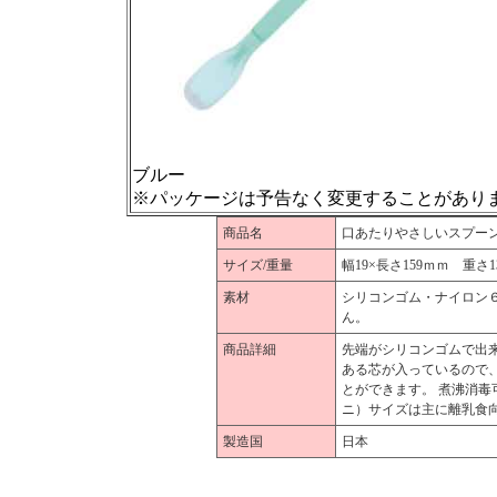
ブルー
※パッケージは予告なく変更することがあり
商品名
口あたりやさしいスプーン
サイズ/重量
幅19×長さ159ｍｍ 重さ
素材
シリコンゴム・ナイロン
ん。
商品詳細
先端がシリコンゴムで出
ある芯が入っているので
とができます。 煮沸消毒
ニ）サイズは主に離乳食
製造国
日本