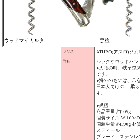
ウッドマイカルタ
黒檀
商品名
ATHRO(アスロ)
詳細
シックなウッドハン
●刃物の町、岐阜県
です。
●海外のものは、爪
日本人向けの 柔ら
す。
●黒檀
商品重量 約105g
個装サイズ W 169×D 
個装重量 約190g
スティール
ブレード：ステンレ